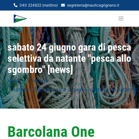
040 224622 (mattino)
segreteria@nauticagrignano.it
sabato 24 giugno gara di pesca
selettiva da natante "pesca allo
sgombro" [news]
Home
Articoli
sabato 21 giugno gara di pesca selettiva da natante
Barcolana One