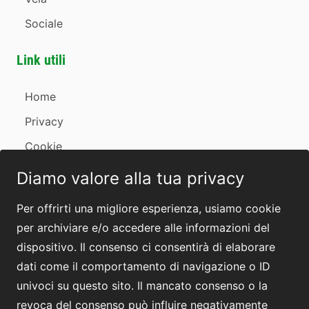
Sociale
Link utili
Home
Privacy
Cookie
Revoca consensi
Diamo valore alla tua privacy
Contatti
Per offrirti una migliore esperienza, usiamo cookie
per archiviare e/o accedere alle informazioni del
dispositivo. Il consenso ci consentirà di elaborare
dati come il comportamento di navigazione o ID
univoci su questo sito. Il mancato consenso o la
revoca del consenso può influire negativamente
by
anawim