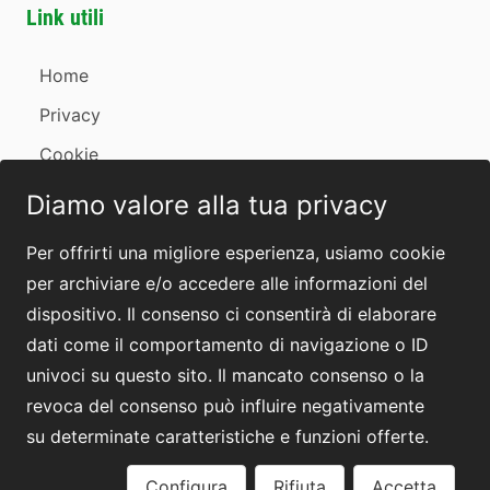
Link utili
Home
Privacy
Cookie
Revoca consensi
Diamo valore alla tua privacy
Contatti
Per offrirti una migliore esperienza, usiamo cookie
per archiviare e/o accedere alle informazioni del
dispositivo. Il consenso ci consentirà di elaborare
dati come il comportamento di navigazione o ID
univoci su questo sito. Il mancato consenso o la
revoca del consenso può influire negativamente
by
anawim
su determinate caratteristiche e funzioni offerte.
Configura
Rifiuta
Accetta